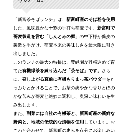
「新富茶そばランチ」は、
新富町産のそば粉を使用
した、風味豊かな十割の手打ち蕎麦です。
新富町で
蕎麦製造を営む「しんとみの郷」
の中下様が蕎麦の
製造を手がけ、蕎麦本来の美味しさを最大限に引き
出しました。
このランチの最大の特長は、豊緑園が丹精込めて育
てた
有機緑茶を練り込んだ「茶そば」です。
さら
に、
召し上がる直前に有機もりまっ茶パウダー
をた
っぷりとかけることで、お茶の爽やかな香りとほの
かな苦みが蕎麦と絶妙に調和し、奥深い味わいを生
み出します。
また
、副菜には自社の有機茶と、新富町産の新鮮な
野菜と、地域の伝統的な漬物を使用
しています。お
こわと合わせて、新富町の恵みを存分にお楽しみい