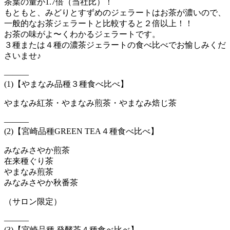
茶葉の量が1.7倍（当社比）！
もともと、みどりとすずめのジェラートはお茶が濃いので、
一般的なお茶ジェラートと比較すると２倍以上！！
お茶の味がよ〜くわかるジェラートです。
３種または４種の濃茶ジェラートの食べ比べでお愉しみくだ
さいませ♪
———
(1)【やまなみ品種３種食べ比べ】
やまなみ紅茶・やまなみ煎茶・やまなみ焙じ茶
———
(2)【宮崎品種GREEN TEA４種食べ比べ】
みなみさやか煎茶
在来種ぐり茶
やまなみ煎茶
みなみさやか秋番茶
（サロン限定）
———
(3)【宮崎品種 発酵茶４種食べ比べ】